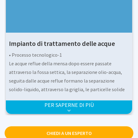
Impianto di trattamento delle acque
• Processo tecnologico-1
Le acque reflue della mensa dopo essere passate
attraverso la fossa settica, la separazione olio-acqua,
seguita dalle acque reflue formano la separazione
solido-liquido, attraverso la griglia, le particelle solide
di grandi dimensioni, l'intercettazione del galleggiante
PER SAPERNE DI PIÙ
in diretta, (vari, l'intercettazione da parte della grata
deve essere pulita regolarmente per prevenire
l'intasamento) tramite la raccolta delle acque reflue per
regolare la piscina, regolando la piscina dotata di
CHIEDI A UN ESPERTO