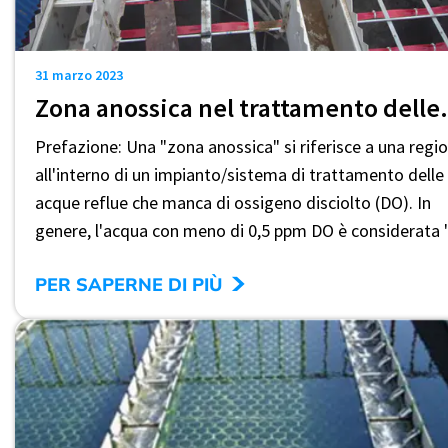
31 marzo 2023
Zona anossica 
Prefazione: Una "zona anossica" si riferisce a una regi
all'interno di un impianto/sistema di trattamento delle
acque reflue che manca di ossigeno disciolto (DO). In
genere, l'acqua con meno di 0,5 ppm DO è considerata ".
>
PER SAPERNE DI PIÙ