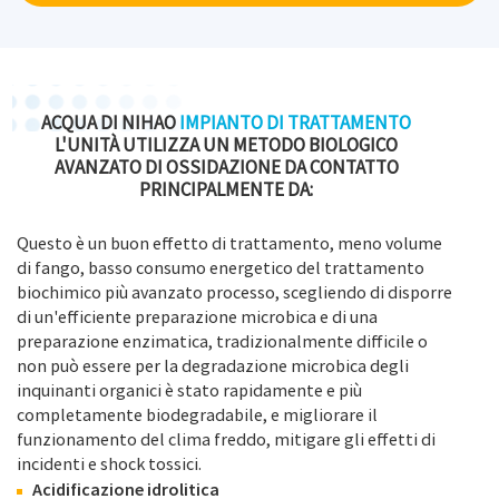
regolatore di livello del liquido, quando l'acqua
raggiunge un certo livello, avviare l'attrezzatura di
sollevamento nell'apparecchiatura integrata per il
trattamento delle acque reflue.
ACQUA DI NIHAO
IMPIANTO DI TRATTAMENTO
L'UNITÀ UTILIZZA UN METODO BIOLOGICO
AVANZATO DI OSSIDAZIONE DA CONTATTO
• Processo tecnologico-2
PRINCIPALMENTE DA:
L'unità di trattamento biochimico utilizza un metodo di
ossidazione del contatto biologico avanzato,
Questo è un buon effetto di trattamento, meno volume
principalmente da
di fango, basso consumo energetico del trattamento
biochimico più avanzato processo, scegliendo di disporre
1. acidificazione idrolitica,
di un'efficiente preparazione microbica e di una
2. Biochimica dell'ipossia,
preparazione enzimatica, tradizionalmente difficile o
3. Ossidazione da contatto,
non può essere per la degradazione microbica degli
4. Reflusso liquido di nitrificazione,
inquinanti organici è stato rapidamente e più
completamente biodegradabile, e migliorare il
5. Reflusso di fanghi,
funzionamento del clima freddo, mitigare gli effetti di
6. Precipitazione secondaria, aerazione, disinfezione e
incidenti e shock tossici.
altri processi.
Acidificazione idrolitica