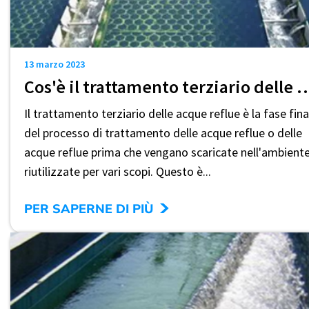
13 marzo 2023
Cos'è il trattamento terziario de
Il trattamento terziario delle acque reflue è la fase fina
del processo di trattamento delle acque reflue o delle
acque reflue prima che vengano scaricate nell'ambient
riutilizzate per vari scopi. Questo è...
>
PER SAPERNE DI PIÙ