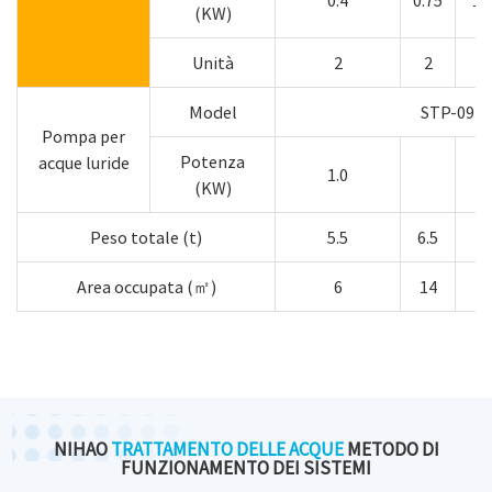
0.4
0.75
1.
(KW)
Unità
2
2
2
Model
STP-09
Pompa per
Potenza
acque luride
1.0
(KW)
Peso totale (t)
5.5
6.5
8
Area occupata (㎡)
6
14
20
NIHAO
TRATTAMENTO DELLE ACQUE
METODO DI
FUNZIONAMENTO DEI SISTEMI